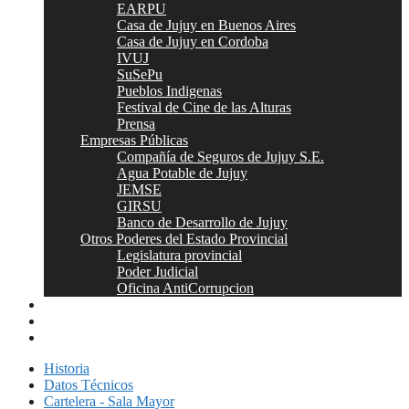
EARPU
Casa de Jujuy en Buenos Aires
Casa de Jujuy en Cordoba
IVUJ
SuSePu
Pueblos Indigenas
Festival de Cine de las Alturas
Prensa
Empresas Públicas
Compañía de Seguros de Jujuy S.E.
Agua Potable de Jujuy
JEMSE
GIRSU
Banco de Desarrollo de Jujuy
Otros Poderes del Estado Provincial
Legislatura provincial
Poder Judicial
Oficina AntiCorrupcion
Autoridades
Contacto
Webmail
Historia
Datos Técnicos
Cartelera - Sala Mayor